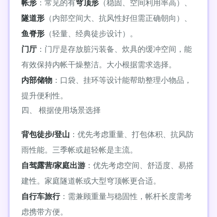
帐形
：常见的有
穹顶形
（稳固、空间利用率高）、
隧道形
（内部空间大、抗风性好但需正确朝向）、
鱼脊形
（轻量、经典徒步设计）。
门厅
：门厅是存放脏污装备、炊具的缓冲空间，能
有效保持内帐干燥整洁。大小根据需求选择。
内部储物
：口袋、挂环等设计能帮助整理小物品，
提升便利性。
四、 根据使用场景选择
背包徒步/登山
：优先考虑重量、打包体积、抗风防
雨性能。三季帐或超轻帐是主流。
自驾露营/家庭出游
：优先考虑空间、舒适度、易搭
建性。家庭隧道帐或大型穹顶帐更合适。
自行车旅行
：需兼顾重量与稳固性，帐杆长度需考
虑携带方便。