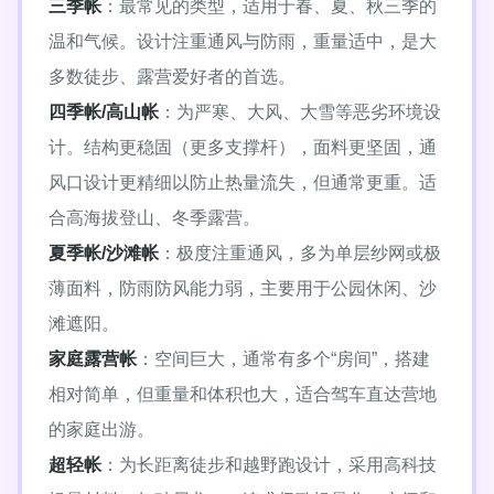
三季帐
：最常见的类型，适用于春、夏、秋三季的
温和气候。设计注重通风与防雨，重量适中，是大
多数徒步、露营爱好者的首选。
四季帐/高山帐
：为严寒、大风、大雪等恶劣环境设
计。结构更稳固（更多支撑杆），面料更坚固，通
风口设计更精细以防止热量流失，但通常更重。适
合高海拔登山、冬季露营。
夏季帐/沙滩帐
：极度注重通风，多为单层纱网或极
薄面料，防雨防风能力弱，主要用于公园休闲、沙
滩遮阳。
家庭露营帐
：空间巨大，通常有多个“房间”，搭建
相对简单，但重量和体积也大，适合驾车直达营地
的家庭出游。
超轻帐
：为长距离徒步和越野跑设计，采用高科技