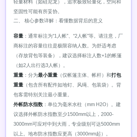
轻量材料（如硅尼龙），追求极致轻量化，空间和
坚固性可能有所妥协。
二、 核心参数详解：看懂数据背后的意义
容量
：通常标注为“1人帐”、“2人帐”等。请注意，厂
商标注的容量往往是极限容纳人数。为舒适考虑
（存放背包等装备），建议选择标注人数+1的帐篷
（如2人出行选3人帐）。
重量
：分为
最小重量
（仅帐篷主体、帐杆）和
打包
重量
（包含所有配件如地钉、风绳、包装袋）。背
包客需特别关注最小重量。
外帐防水指数
：单位为毫米水柱（mm H2O）。建
议选择外帐防水指数至少1500mm以上，2000-
3000mm可应对中到大雨，专业级别可达5000mm
以上。地布防水指数应更高（3000mm起）。