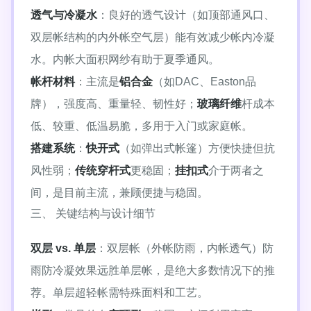
透气与冷凝水
：良好的透气设计（如顶部通风口、
双层帐结构的内外帐空气层）能有效减少帐内冷凝
水。内帐大面积网纱有助于夏季通风。
帐杆材料
：主流是
铝合金
（如DAC、Easton品
牌），强度高、重量轻、韧性好；
玻璃纤维
杆成本
低、较重、低温易脆，多用于入门或家庭帐。
搭建系统
：
快开式
（如弹出式帐篷）方便快捷但抗
风性弱；
传统穿杆式
更稳固；
挂扣式
介于两者之
间，是目前主流，兼顾便捷与稳固。
三、 关键结构与设计细节
双层 vs. 单层
：双层帐（外帐防雨，内帐透气）防
雨防冷凝效果远胜单层帐，是绝大多数情况下的推
荐。单层超轻帐需特殊面料和工艺。