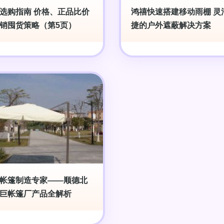
选购指南 价格、正品比价
鸿禧快速搭建移动雨棚 灵
销囤货策略（第5页）
捷的户外遮蔽解决方案
帐篷制造专家——顺德北
巨帐篷厂产品全解析